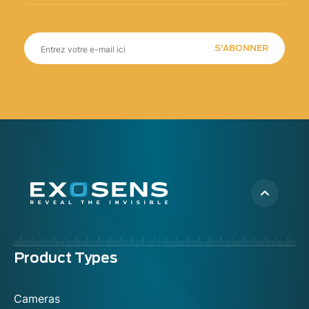
S'ABONNER
Menu
Product Types
footer
Cameras