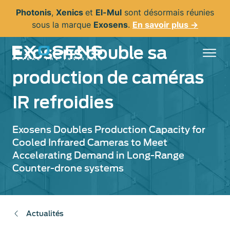
Aller
Photonis
,
Xenics
et
El-Mul
sont désormais réunies
au
sous la marque
Exosens
.
En savoir plus →
contenu
principal
Exosens double sa
production de caméras
IR refroidies
Exosens Doubles Production Capacity for
Cooled Infrared Cameras to Meet
Accelerating Demand in Long-Range
Counter-drone systems
Actualités