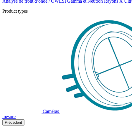
Analyse de front d’onde / QWLSI
Gamma et Neutron
Rayons X
Ultr
Product types
Caméras
mesure
Précédent