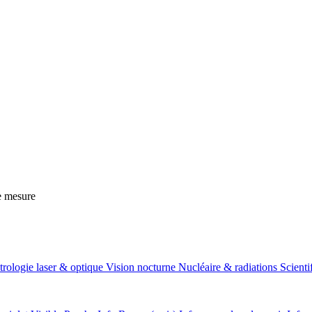
e mesure
rologie laser & optique
Vision nocturne
Nucléaire & radiations
Scient