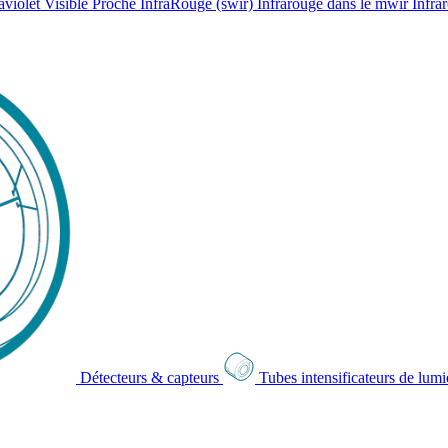
aviolet
Visible
Proche InfraRouge (swir)
Infrarouge dans le mwir
Infra
Détecteurs & capteurs
Tubes intensificateurs de lum