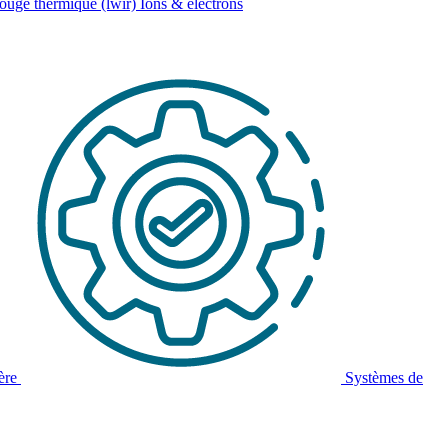
rouge thermique (lwir)
Ions & électrons
ière
Systèmes de