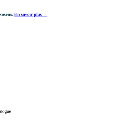
xosens
.
En savoir plus →
talogue