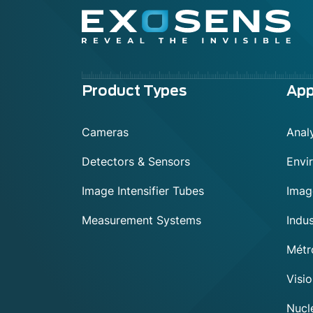
Menu
Product Types
App
footer
Cameras
Anal
Detectors & Sensors
Envi
Image Intensifier Tubes
Imag
Measurement Systems
Indu
Métr
Visi
Nuclé