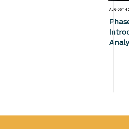
AUG 05TH 
Phas
Intro
Analy