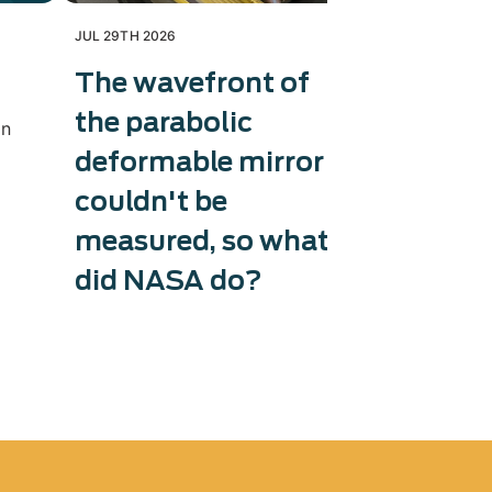
JUL 29TH 2026
JUL 28TH 202
The wavefront of
Exosens
the parabolic
produc
in
deformable mirror
caméra
couldn't be
Exosens tri
production
measured, so what
thermiques
did NASA do?
l’accélérat
les applica
lutte anti-