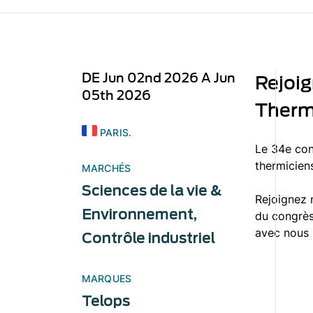
DE Jun 02nd 2026 A Jun
Rejoig
05th 2026
Therm
PARIS.
Le 34e con
thermiciens
MARCHÉS
Sciences de la vie &
Rejoignez 
Environnement
,
du congrès
avec nous p
Contrôle industriel
MARQUES
Telops