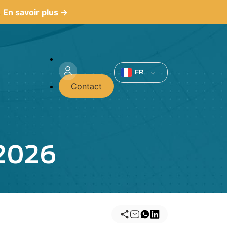
.
En savoir plus →
Menu
du
FR
Contact
compte
de
l'utilisateur
 2026