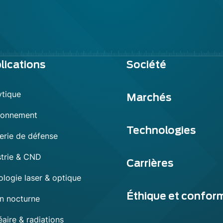
lications
Société
ytique
Marchés
ronnement
Technologies
erie de défense
strie & CND
Carrières
ologie laser & optique
Éthique et confor
on nocturne
aire & radiations