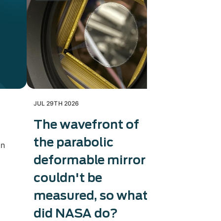
JUL 29TH 2026
JUL 28TH 202
The wavefront of
Exosens
the parabolic
produc
in
deformable mirror
caméra
couldn't be
Exosens tri
production
measured, so what
thermiques
did NASA do?
l’accélérat