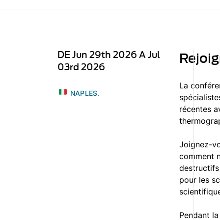
DE Jun 29th 2026 A Jul
Rejoi
03rd 2026
La confére
NAPLES.
spécialiste
récentes av
thermograph
Joignez-vo
comment no
destructif
pour les s
scientifiq
Pendant la