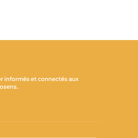
les applica
lutte anti-
er informés et connectés aux
xosens.