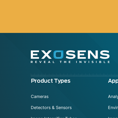
Menu
Product Types
App
footer
Cameras
Anal
Detectors & Sensors
Envi