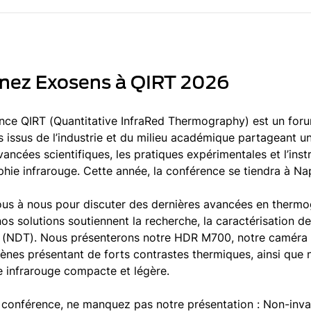
gnez Exosens à QIRT 2026
nce QIRT (Quantitative InfraRed Thermography) est un foru
s issus de l’industrie et du milieu académique partageant u
ancées scientifiques, les pratiques expérimentales et l’inst
ie infrarouge. Cette année, la conférence se tiendra à Naples
us à nous pour discuter des dernières avancées en thermog
s solutions soutiennent la recherche, la caractérisation de
s (NDT). Nous présenterons notre HDR M700, notre caméra
cènes présentant de forts contrastes thermiques, ainsi que
ue infrarouge compacte et légère.
 conférence, ne manquez pas notre présentation : Non-inva