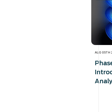
AUG 05TH 
Phas
Intro
Analy