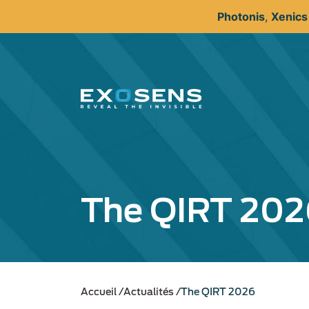
Aller
Photonis
,
Xenic
au
contenu
principal
The QIRT 202
Accueil
Actualités
The QIRT 2026