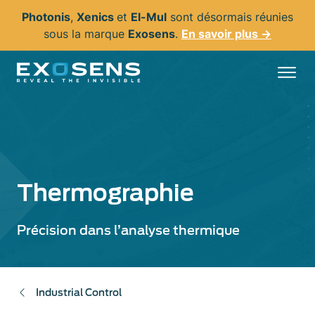
Aller
Photonis
,
Xenics
et
El-Mul
sont désormais réunies
au
sous la marque
Exosens
.
En savoir plus →
contenu
principal
Thermographie
Précision dans l’analyse thermique
Industrial Control