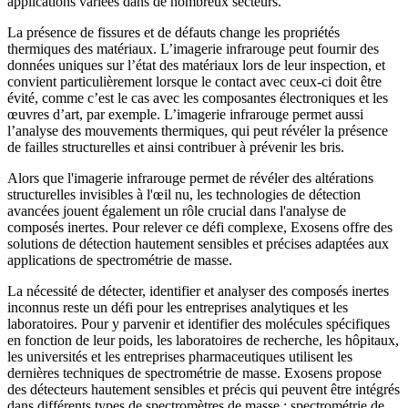
applications variées dans de nombreux secteurs.
La présence de fissures et de défauts change les propriétés
thermiques des matériaux. L’imagerie infrarouge peut fournir des
données uniques sur l’état des matériaux lors de leur inspection, et
convient particulièrement lorsque le contact avec ceux-ci doit être
évité, comme c’est le cas avec les composantes électroniques et les
œuvres d’art, par exemple. L’imagerie infrarouge permet aussi
l’analyse des mouvements thermiques, qui peut révéler la présence
de failles structurelles et ainsi contribuer à prévenir les bris.
Alors que l'imagerie infrarouge permet de révéler des altérations
structurelles invisibles à l'œil nu, les technologies de détection
avancées jouent également un rôle crucial dans l'analyse de
composés inertes. Pour relever ce défi complexe, Exosens offre des
solutions de détection hautement sensibles et précises adaptées aux
applications de spectrométrie de masse.
La nécessité de détecter, identifier et analyser des composés inertes
inconnus reste un défi pour les entreprises analytiques et les
laboratoires. Pour y parvenir et identifier des molécules spécifiques
en fonction de leur poids, les laboratoires de recherche, les hôpitaux,
les universités et les entreprises pharmaceutiques utilisent les
dernières techniques de spectrométrie de masse. Exosens propose
des détecteurs hautement sensibles et précis qui peuvent être intégrés
dans différents types de spectromètres de masse : spectrométrie de