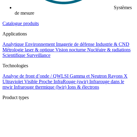
Systèmes
de mesure
Catalogue produits
Applications
Analytique
Environnement
Imagerie de défense
Industrie & CND
Métrologie laser & optique
Vision nocturne
Nucléaire & radiations
Scientifique
Surveillance
Technologies
Analyse de front d’onde / QWLSI
Gamma et Neutron
Rayons X
Ultraviolet
Visible
Proche InfraRouge (swir)
Infrarouge dans le
mwir
Infrarouge thermique (lwir)
Ions & électrons
Product types