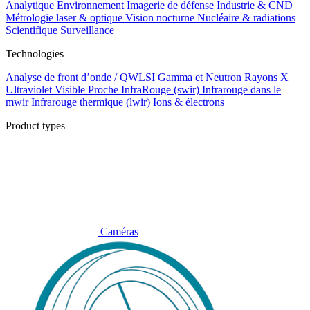
Analytique
Environnement
Imagerie de défense
Industrie & CND
Métrologie laser & optique
Vision nocturne
Nucléaire & radiations
Scientifique
Surveillance
Technologies
Analyse de front d’onde / QWLSI
Gamma et Neutron
Rayons X
Ultraviolet
Visible
Proche InfraRouge (swir)
Infrarouge dans le
mwir
Infrarouge thermique (lwir)
Ions & électrons
Product types
Caméras